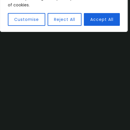
of cookies.
Customise
Reject All
Accept All
¿Hablamos sobre
tu negocio?
Estamos preparados para ayudarte con
marcas, servicio y soluciones adaptadas a
tus necesidades.
CONTÁCTANOS