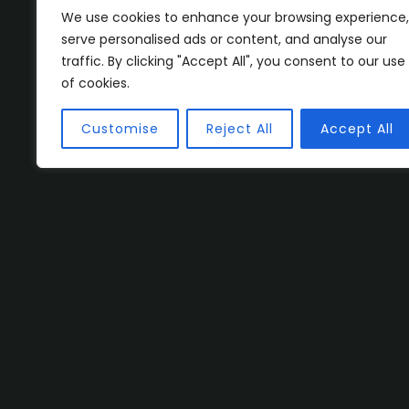
We use cookies to enhance your browsing experience,
serve personalised ads or content, and analyse our
traffic. By clicking "Accept All", you consent to our use
of cookies.
Customise
Reject All
Accept All
¿Hablam