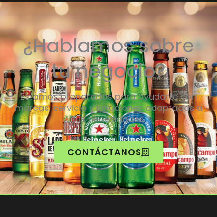
¿Hablamos sobre
tu negocio?
Estamos preparados para ayudarte con
marcas, servicio y soluciones adaptadas a
tus necesidades.
CONTÁCTANOS