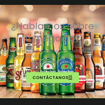
¿Hablamos sobre
tu negocio?
Estamos preparados para ayudarte con
marcas, servicio y soluciones adaptadas a
tus necesidades.
CONTÁCTANOS