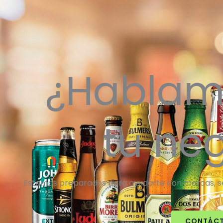
¿Hablam
tu ne
Estamos preparados para ayudarte con marcas, ser
CONTÁC