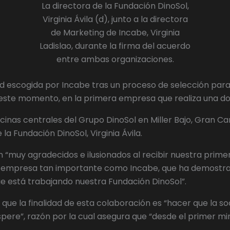
La directora de la Fundación DinoSol,
Virginia Ávila (d), junto a la directora
de Marketing de Incabe, Virginia
Ladislao, durante la firma del acuerdo
entre ambas organizaciones.
dad escogida por Incabe tras un proceso de selección par
este momento, en la primera empresa que realiza una don
cinas centrales del Grupo DinoSol en Miller Bajo, Gran Cana
la Fundación DinoSol, Virginia Ávila.
en “muy agradecidos e ilusionados al recibir nuestra pri
mpresa tan importante como Incabe, que ha demostrado 
e está trabajando nuestra Fundación DinoSol”.
a que la finalidad de esta colaboración es “hacer que la s
pere”, razón por la cual asegura que “desde el primer mi