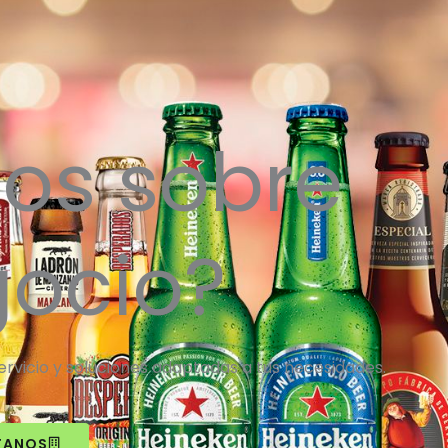
os sobre
gocio?
vicio y soluciones adaptadas a tus necesidades.
TANOS