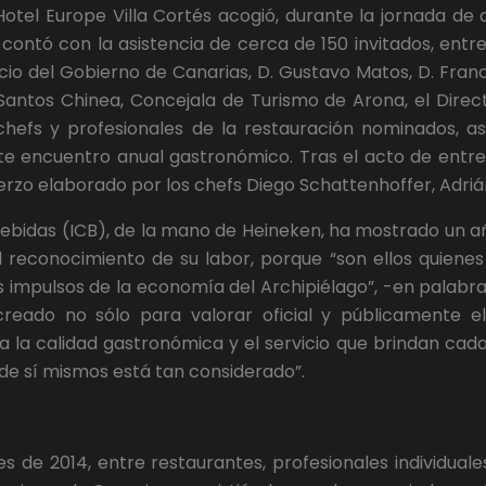
Hotel Europe Villa Cortés acogió, durante la jornada de 
contó con la asistencia de cerca de 150 invitados, entr
o del Gobierno de Canarias, D. Gustavo Matos, D. Franc
antos Chinea, Concejala de Turismo de Arona, el Directo
 chefs y profesionales de la restauración nominados, 
te encuentro anual gastronómico. Tras el acto de entre
uerzo elaborado por los chefs Diego Schattenhoffer, Adri
 Bebidas (ICB), de la mano de Heineken, ha mostrado un a
el reconocimiento de su labor, porque “son ellos quien
 impulsos de la economía del Archipiélago”, -en palabras
reado no sólo para valorar oficial y públicamente el
a la calidad gastronómica y el servicio que brindan cada
r de sí mismos está tan considerado”.
 de 2014, entre restaurantes, profesionales individual