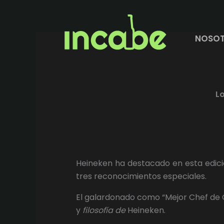
Ir
al
contenido
NOSO
L
Heineken ha destacado en esta edició
tres reconocimientos especiales.
El galardonado como “Mejor Chef de C
y
filosofía de
Heineken.