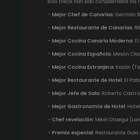
sólo trece han sido considerados los 
–
Mejor Chef de Canarias
: Germán B
–
Mejor Restaurante de Canarias
: R
–
Mejor Cocina Canaria Moderna
: E
–
Mejor Cocina Española
: Mesón Clav
–
Mejor Cocina Extranjera
: Kazán (T
–
Mejor Restaurante de Hotel
: El Pat
–
Mejor Jefe de Sala
: Roberto Castro
–
Mejor Gastronomía de Hotel
: Hote
–
Chef revelación
: Mikel Otaegui (La
–
Premio especial
: Restaurante Gula