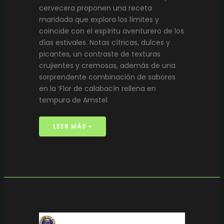
cervecera proponen una receta
maridada que explora los límites y
coincide con el espíritu aventurero de los
días estivales. Notas cítricas, dulces y
picantes, un contraste de texturas
crujientes y cremosas, además de una
sorprendente combinación de sabores
en la ‘Flor de calabacín rellena en
tempura de Amstel
LEER MÁS »
AMSTEL
Y
CRUZCAMPO
TRIUNFAN
EN
LOS
PREMIOS
INTERNACIONALES