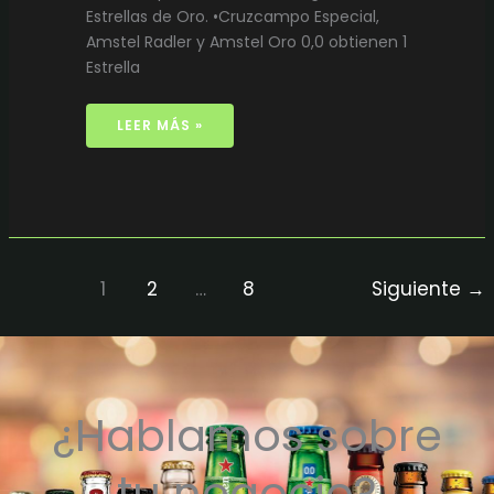
Estrellas de Oro. •Cruzcampo Especial,
Amstel Radler y Amstel Oro 0,0 obtienen 1
Estrella
LEER MÁS »
1
2
…
8
Siguiente
→
¿Hablamos sobre
tu negocio?