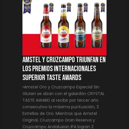
SUPERIOR
TASTE
AWARDS
Amstel y Cruzcampo triunfan en
los premios internacionales
Superior Taste Awards
•Amstel Oro y Cruzcampo Especial Sin
Gluten se alzan con el galardón CRYSTAL
TASTE AWARD al recibir por tercer año
consecutivo la máxima puntuación, 3
Estrellas de Oro. Mientras que Amstel
Original, Cruzcampo Gran Reserva y
Cruzcampo Andalusian IPA logran 2