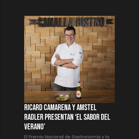
Y
AMSTEL
RADLER
PRESENTAN
‘EL
SABOR
DEL
VERANO’
Ricard Camarena y Amstel
Radler presentan ‘El sabor del
verano’
El Premio Nacional de Gastronomía y la