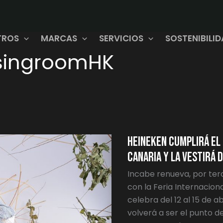
TROS
MARCAS
SERVICIOS
SOSTENIBILI
singroomHK
HEINEKEN
CUMPLIRÁ
EL
SUEÑO
DE
UNA
Heineken cumplirá el
AMANTE
DE
LA
canaria y la vestirá
MODA
CANARIA
Incabe renueva, por ter
Y
LA
con la Feria Internacion
VESTIRÁ
DE
celebra del 12 al 15 de a
MARCO&MARÍA
volverá a ser el punto 