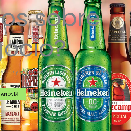
os sobre
gocio?
vicio y soluciones adaptadas a tus necesidades.
TANOS