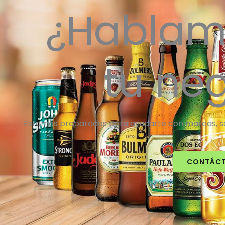
¿Hablam
tu ne
Estamos preparados para ayudarte con marcas, ser
CONTÁC