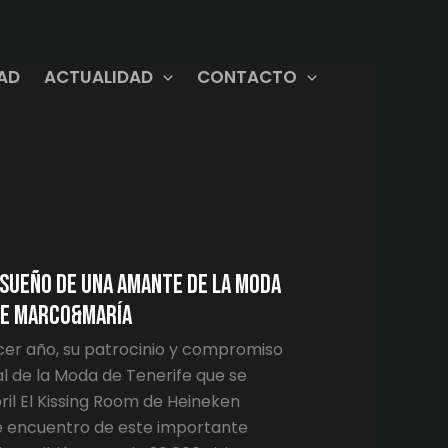
DAD
ACTUALIDAD
CONTACTO
 sueño de una amante de la moda
 de Marco&María
cer año, su patrocinio y compromiso
al de la Moda de Tenerife que se
bril El Kissing Room de Heineken
de encuentro de este importante