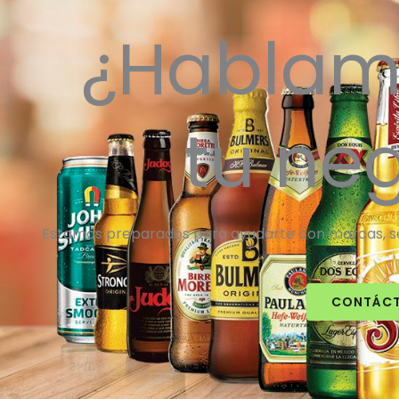
¿Hablam
tu ne
Estamos preparados para ayudarte con marcas, ser
CONTÁC