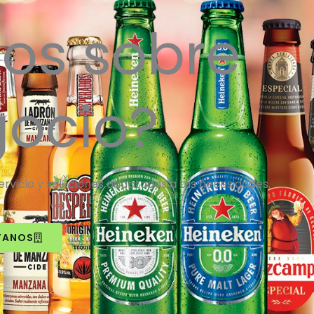
os sobre
gocio?
vicio y soluciones adaptadas a tus necesidades.
TANOS