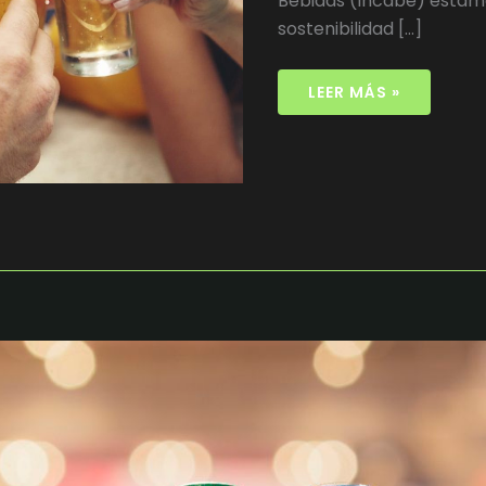
Bebidas (Incabe) estam
sostenibilidad […]
LEER MÁS »