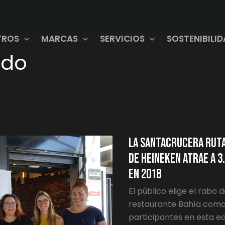
TROS
MARCAS
SERVICIOS
SOSTENIBILI
ndo
LA
SANTACRUCERA
RUTA
DE
LA
TAPA
La santacrucera ruta 
‘LA
VUELTA
AL
de Heineken atrae a 
MUNDO’
DE
en 2018
HEINEKEN
ATRAE
A
El público elige el rabo 
3.300
restaurante Bahía como 
COMENSALES,
UN
participantes en esta ed
73%