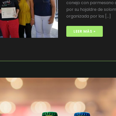
MÁS
conejo con parmesano de
QUE
EN
por su hojaldre de solomi
2018
organizada por los […]
LEER MÁS »