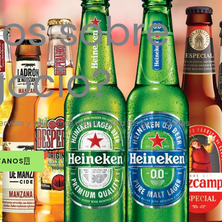
os sobre
gocio?
vicio y soluciones adaptadas a tus necesidades.
TANOS