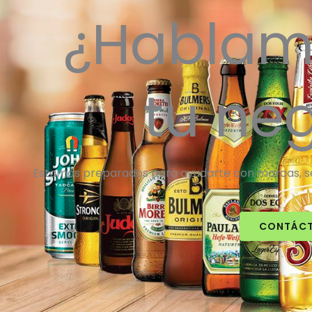
¿Hablam
tu ne
Estamos preparados para ayudarte con marcas, ser
CONTÁC