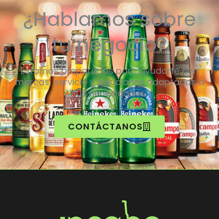
¿Hablamos sobre
tu negocio?
Estamos preparados para ayudarte con
marcas, servicio y soluciones adaptadas a
tus necesidades.
CONTÁCTANOS