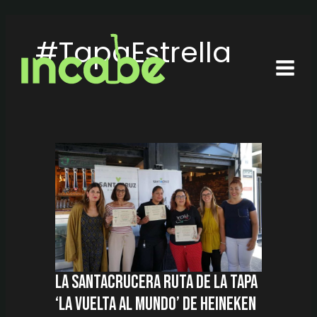
Ir
al
#TapaEstrella
contenido
LA
SANTACRUCERA
RUTA
DE
LA
TAPA
‘LA
VUELTA
AL
MUNDO’
DE
HEINEKEN
ATRAE
A
3.300
COMENSALES,
UN
73%
MÁS
QUE
EN
2018
La santacrucera ruta de la tapa
‘La Vuelta al Mundo’ de Heineken