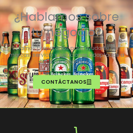
¿Hablamos sobre
tu negocio?
Estamos preparados para ayudarte con
marcas, servicio y soluciones adaptadas a
tus necesidades.
CONTÁCTANOS